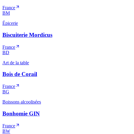
France
BM
Épicerie
Biscuiterie Mordicus
France
BD
Art de la table
Bois de Corail
France
BG
Boissons alcoolisées
Bonhomie GIN
France
BW