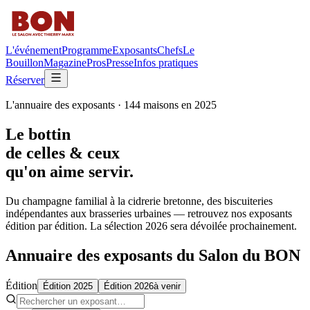
L'événement
Programme
Exposants
Chefs
Le
Bouillon
Magazine
Pros
Presse
Infos pratiques
Réserver
L'annuaire des exposants ·
144
maisons en 2025
Le bottin
de celles & ceux
qu'on aime servir.
Du champagne familial à la cidrerie bretonne, des biscuiteries
indépendantes aux brasseries urbaines — retrouvez nos exposants
édition par édition. La sélection 2026 sera dévoilée prochainement.
Annuaire des exposants du Salon du BON
Édition
Édition 2025
Édition 2026
à venir