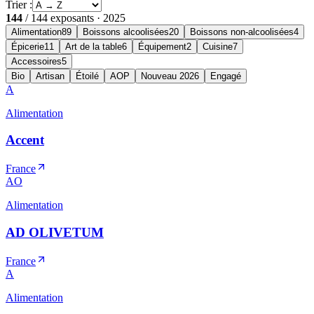
Trier :
144
/
144
exposants ·
2025
Alimentation
89
Boissons alcoolisées
20
Boissons non-alcoolisées
4
Épicerie
11
Art de la table
6
Équipement
2
Cuisine
7
Accessoires
5
Bio
Artisan
Étoilé
AOP
Nouveau 2026
Engagé
A
Alimentation
Accent
France
AO
Alimentation
AD OLIVETUM
France
A
Alimentation