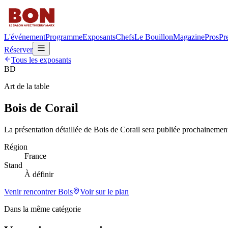
L'événement
Programme
Exposants
Chefs
Le Bouillon
Magazine
Pros
Pr
Réserver
Tous les exposants
BD
Art de la table
Bois de Corail
La présentation détaillée de
Bois de Corail
sera publiée prochainement
Région
France
Stand
À définir
Venir rencontrer
Bois
Voir sur le plan
Dans la même catégorie