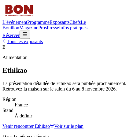
L'événement
Programme
Exposants
Chefs
Le
Bouillon
Magazine
Pros
Presse
Infos pratiques
Réserver
Tous les exposants
E
Alimentation
Ethikao
La présentation détaillée de
Ethikao
sera publiée prochainement.
Retrouvez la maison sur le salon du 6 au 8 novembre 2026.
Région
France
Stand
À définir
Venir rencontrer
Ethikao
Voir sur le plan
Dans la même catégorie