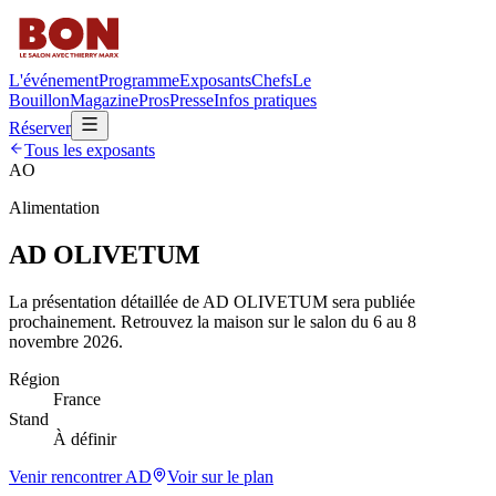
L'événement
Programme
Exposants
Chefs
Le
Bouillon
Magazine
Pros
Presse
Infos pratiques
Réserver
Tous les exposants
AO
Alimentation
AD OLIVETUM
La présentation détaillée de
AD OLIVETUM
sera publiée
prochainement. Retrouvez la maison sur le salon du 6 au 8
novembre 2026.
Région
France
Stand
À définir
Venir rencontrer
AD
Voir sur le plan