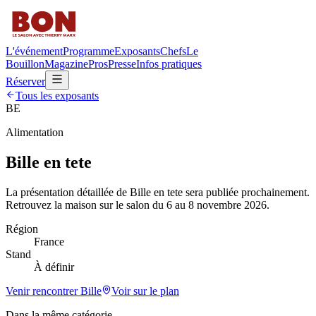
L'événement
Programme
Exposants
Chefs
Le
Bouillon
Magazine
Pros
Presse
Infos pratiques
Réserver
Tous les exposants
BE
Alimentation
Bille en tete
La présentation détaillée de
Bille en tete
sera publiée prochainement.
Retrouvez la maison sur le salon du 6 au 8 novembre 2026.
Région
France
Stand
À définir
Venir rencontrer
Bille
Voir sur le plan
Dans la même catégorie