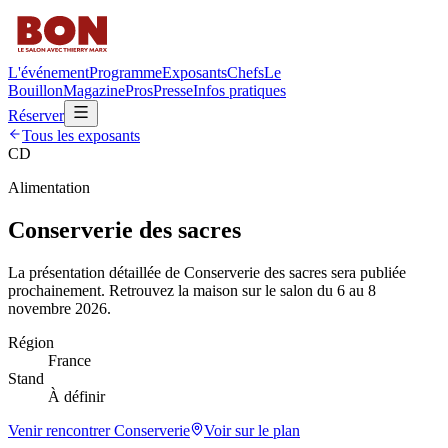
L'événement
Programme
Exposants
Chefs
Le
Bouillon
Magazine
Pros
Presse
Infos pratiques
Réserver
Tous les exposants
CD
Alimentation
Conserverie des sacres
La présentation détaillée de
Conserverie des sacres
sera publiée
prochainement. Retrouvez la maison sur le salon du 6 au 8
novembre 2026.
Région
France
Stand
À définir
Venir rencontrer
Conserverie
Voir sur le plan