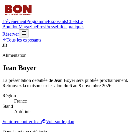
L'événement
Programme
Exposants
Chefs
Le
Bouillon
Magazine
Pros
Presse
Infos pratiques
Réserver
Tous les exposants
JB
Alimentation
Jean Boyer
La présentation détaillée de
Jean Boyer
sera publiée prochainement.
Retrouvez la maison sur le salon du 6 au 8 novembre 2026.
Région
France
Stand
À définir
Venir rencontrer
Jean
Voir sur le plan
Dans la même catégorie