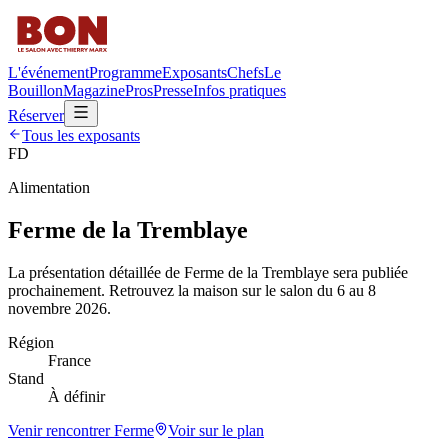
L'événement
Programme
Exposants
Chefs
Le
Bouillon
Magazine
Pros
Presse
Infos pratiques
Réserver
Tous les exposants
FD
Alimentation
Ferme de la Tremblaye
La présentation détaillée de
Ferme de la Tremblaye
sera publiée
prochainement. Retrouvez la maison sur le salon du 6 au 8
novembre 2026.
Région
France
Stand
À définir
Venir rencontrer
Ferme
Voir sur le plan