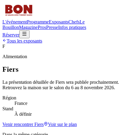
L'événement
Programme
Exposants
Chefs
Le
Bouillon
Magazine
Pros
Presse
Infos pratiques
Réserver
Tous les exposants
F
Alimentation
Fiers
La présentation détaillée de
Fiers
sera publiée prochainement.
Retrouvez la maison sur le salon du 6 au 8 novembre 2026.
Région
France
Stand
À définir
Venir rencontrer
Fiers
Voir sur le plan
Dans la même catégorie