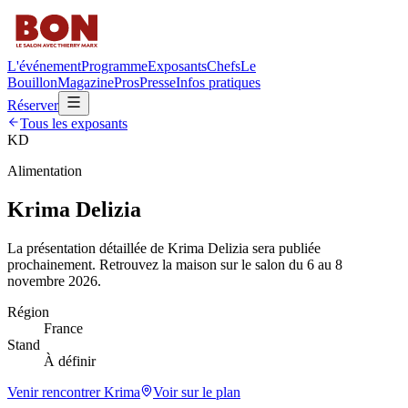
L'événement
Programme
Exposants
Chefs
Le
Bouillon
Magazine
Pros
Presse
Infos pratiques
Réserver
Tous les exposants
KD
Alimentation
Krima Delizia
La présentation détaillée de
Krima Delizia
sera publiée
prochainement. Retrouvez la maison sur le salon du 6 au 8
novembre 2026.
Région
France
Stand
À définir
Venir rencontrer
Krima
Voir sur le plan