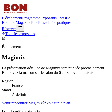
L'événement
Programme
Exposants
Chefs
Le
Bouillon
Magazine
Pros
Presse
Infos pratiques
Réserver
Tous les exposants
M
Équipement
Magimix
La présentation détaillée de
Magimix
sera publiée prochainement.
Retrouvez la maison sur le salon du 6 au 8 novembre 2026.
Région
France
Stand
À définir
Venir rencontrer
Magimix
Voir sur le plan
Dans la même catégorie