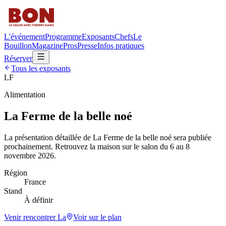
L'événement
Programme
Exposants
Chefs
Le
Bouillon
Magazine
Pros
Presse
Infos pratiques
Réserver
Tous les exposants
LF
Alimentation
La Ferme de la belle noé
La présentation détaillée de
La Ferme de la belle noé
sera publiée
prochainement. Retrouvez la maison sur le salon du 6 au 8
novembre 2026.
Région
France
Stand
À définir
Venir rencontrer
La
Voir sur le plan