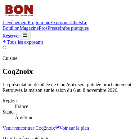
L'événement
Programme
Exposants
Chefs
Le
Bouillon
Magazine
Pros
Presse
Infos pratiques
Réserver
Tous les exposants
C
Cuisine
Coq2noix
La présentation détaillée de
Coq2noix
sera publiée prochainement.
Retrouvez la maison sur le salon du 6 au 8 novembre 2026.
Région
France
Stand
À définir
Venir rencontrer
Coq2noix
Voir sur le plan
Dans la même catégorie