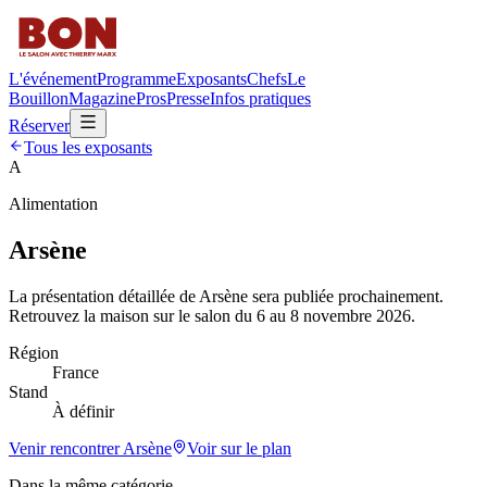
L'événement
Programme
Exposants
Chefs
Le
Bouillon
Magazine
Pros
Presse
Infos pratiques
Réserver
Tous les exposants
A
Alimentation
Arsène
La présentation détaillée de
Arsène
sera publiée prochainement.
Retrouvez la maison sur le salon du 6 au 8 novembre 2026.
Région
France
Stand
À définir
Venir rencontrer
Arsène
Voir sur le plan
Dans la même catégorie