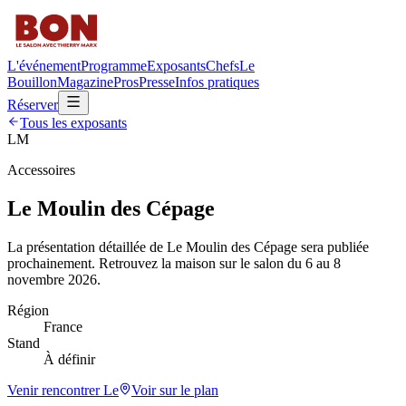
L'événement
Programme
Exposants
Chefs
Le
Bouillon
Magazine
Pros
Presse
Infos pratiques
Réserver
Tous les exposants
LM
Accessoires
Le Moulin des Cépage
La présentation détaillée de
Le Moulin des Cépage
sera publiée
prochainement. Retrouvez la maison sur le salon du 6 au 8
novembre 2026.
Région
France
Stand
À définir
Venir rencontrer
Le
Voir sur le plan