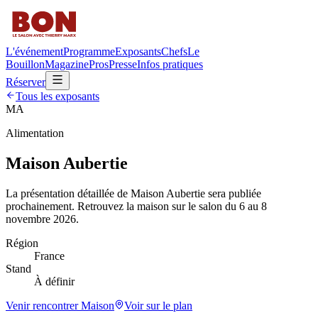
L'événement
Programme
Exposants
Chefs
Le
Bouillon
Magazine
Pros
Presse
Infos pratiques
Réserver
Tous les exposants
MA
Alimentation
Maison Aubertie
La présentation détaillée de
Maison Aubertie
sera publiée
prochainement. Retrouvez la maison sur le salon du 6 au 8
novembre 2026.
Région
France
Stand
À définir
Venir rencontrer
Maison
Voir sur le plan