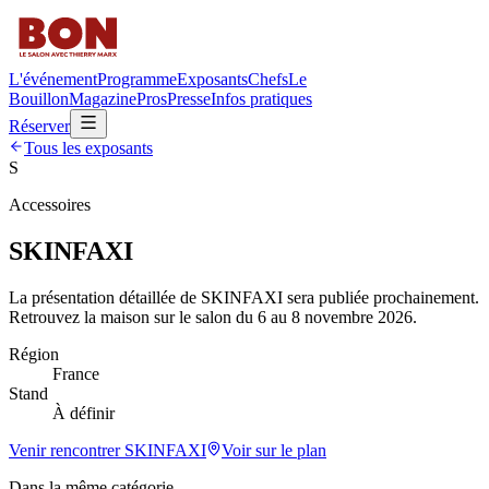
L'événement
Programme
Exposants
Chefs
Le
Bouillon
Magazine
Pros
Presse
Infos pratiques
Réserver
Tous les exposants
S
Accessoires
SKINFAXI
La présentation détaillée de
SKINFAXI
sera publiée prochainement.
Retrouvez la maison sur le salon du 6 au 8 novembre 2026.
Région
France
Stand
À définir
Venir rencontrer
SKINFAXI
Voir sur le plan
Dans la même catégorie