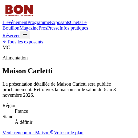
L'événement
Programme
Exposants
Chefs
Le
Bouillon
Magazine
Pros
Presse
Infos pratiques
Réserver
Tous les exposants
MC
Alimentation
Maison Carletti
La présentation détaillée de
Maison Carletti
sera publiée
prochainement. Retrouvez la maison sur le salon du 6 au 8
novembre 2026.
Région
France
Stand
À définir
Venir rencontrer
Maison
Voir sur le plan