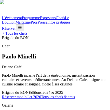
L'événement
Programme
Exposants
Chefs
Le
Bouillon
Magazine
Pros
Presse
Infos pratiques
Réserver
Tous les chefs
Brigade du BON
Chef
Paolo Minelli
Delano Café
Paolo Minelli incarne l'art de la gastronomie, mêlant passion
culinaire et saveurs méditerranéennes. Au Delano Café, il signe une
cuisine solaire et soignée, fidèle à ses origines.
Brigade du BON
Éditions 2024 & 2025
Réserver mon billet 2026
Tous les chefs & amis
Galerie