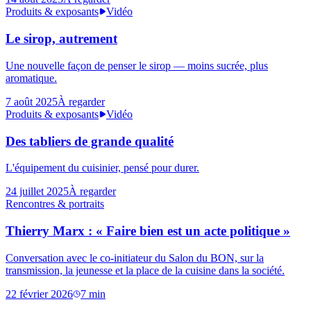
Produits & exposants
Vidéo
Le sirop, autrement
Une nouvelle façon de penser le sirop — moins sucrée, plus
aromatique.
7 août 2025
À regarder
Produits & exposants
Vidéo
Des tabliers de grande qualité
L'équipement du cuisinier, pensé pour durer.
24 juillet 2025
À regarder
Rencontres & portraits
Thierry Marx : « Faire bien est un acte politique »
Conversation avec le co-initiateur du Salon du BON, sur la
transmission, la jeunesse et la place de la cuisine dans la société.
22 février 2026
7
min