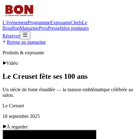
L'événement
Programme
Exposants
Chefs
Le
Bouillon
Magazine
Pros
Presse
Infos pratiques
Réserver
Retour au magazine
Produits & exposants
Vidéo
Le Creuset fête ses 100 ans
Un siècle de fonte émaillée — la maison emblématique célébrée au
salon.
Le Creuset
18 septembre 2025
À regarder