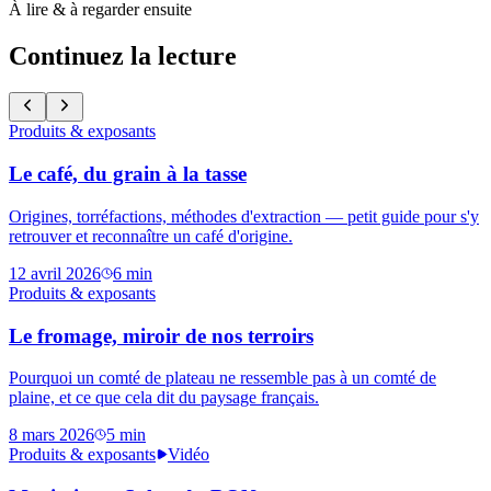
À lire & à regarder ensuite
Continuez la lecture
Produits & exposants
Le café, du grain à la tasse
Origines, torréfactions, méthodes d'extraction — petit guide pour s'y
retrouver et reconnaître un café d'origine.
12 avril 2026
6
min
Produits & exposants
Le fromage, miroir de nos terroirs
Pourquoi un comté de plateau ne ressemble pas à un comté de
plaine, et ce que cela dit du paysage français.
8 mars 2026
5
min
Produits & exposants
Vidéo