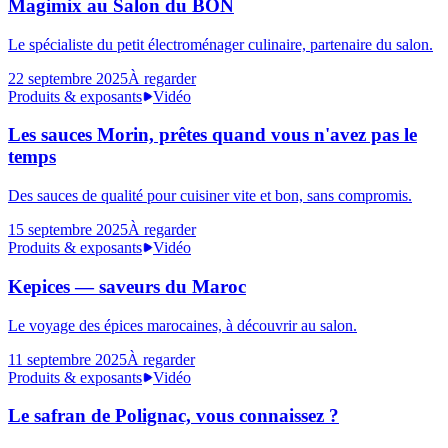
Magimix au Salon du BON
Le spécialiste du petit électroménager culinaire, partenaire du salon.
22 septembre 2025
À regarder
Produits & exposants
Vidéo
Les sauces Morin, prêtes quand vous n'avez pas le
temps
Des sauces de qualité pour cuisiner vite et bon, sans compromis.
15 septembre 2025
À regarder
Produits & exposants
Vidéo
Kepices — saveurs du Maroc
Le voyage des épices marocaines, à découvrir au salon.
11 septembre 2025
À regarder
Produits & exposants
Vidéo
Le safran de Polignac, vous connaissez ?