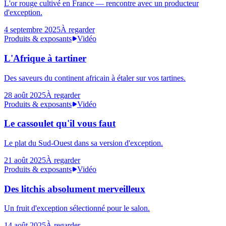
L'or rouge cultivé en France — rencontre avec un producteur
d'exception.
4 septembre 2025
À regarder
Produits & exposants
Vidéo
L'Afrique à tartiner
Des saveurs du continent africain à étaler sur vos tartines.
28 août 2025
À regarder
Produits & exposants
Vidéo
Le cassoulet qu'il vous faut
Le plat du Sud-Ouest dans sa version d'exception.
21 août 2025
À regarder
Produits & exposants
Vidéo
Des litchis absolument merveilleux
Un fruit d'exception sélectionné pour le salon.
14 août 2025
À regarder