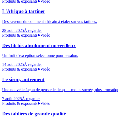
Produits & exposants
Vidéo
L'Afrique à tartiner
Des saveurs du continent africain à étaler sur vos tartines.
28 août 2025
À regarder
Produits & exposants
Vidéo
Des litchis absolument merveilleux
Un fruit d'exception sélectionné pour le salon.
14 août 2025
À regarder
Produits & exposants
Vidéo
Le sirop, autrement
Une nouvelle façon de penser le sirop — moins sucrée, plus aromatiq
7 août 2025
À regarder
Produits & exposants
Vidéo
Des tabliers de grande qualité