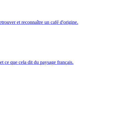
etrouver et reconnaître un café d'origine.
t ce que cela dit du paysage français.