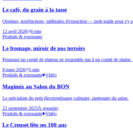
Le café, du grain à la tasse
Origines, torréfactions, méthodes d'extraction — petit guide pour s'y r
12 avril 2026
6
min
Produits & exposants
Le fromage, miroir de nos terroirs
Pourquoi un comté de plateau ne ressemble pas à un comté de plaine, e
8 mars 2026
5
min
Produits & exposants
Vidéo
Magimix au Salon du BON
Le spécialiste du petit électroménager culinaire, partenaire du salon.
22 septembre 2025
À regarder
Produits & exposants
Vidéo
Le Creuset fête ses 100 ans