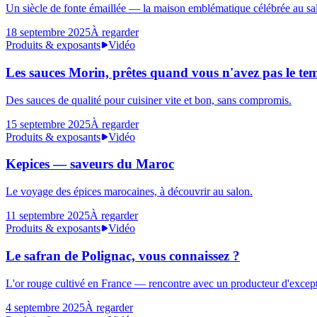
Un siècle de fonte émaillée — la maison emblématique célébrée au sa
18 septembre 2025
À regarder
Produits & exposants
Vidéo
Les sauces Morin, prêtes quand vous n'avez pas le te
Des sauces de qualité pour cuisiner vite et bon, sans compromis.
15 septembre 2025
À regarder
Produits & exposants
Vidéo
Kepices — saveurs du Maroc
Le voyage des épices marocaines, à découvrir au salon.
11 septembre 2025
À regarder
Produits & exposants
Vidéo
Le safran de Polignac, vous connaissez ?
L'or rouge cultivé en France — rencontre avec un producteur d'excep
4 septembre 2025
À regarder