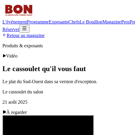
L'événement
Programme
Exposants
Chefs
Le Bouillon
Magazine
Pros
Pr
Réserver
Retour au magazine
Produits & exposants
Vidéo
Le cassoulet qu'il vous faut
Le plat du Sud-Ouest dans sa version d'exception.
Le cassoulet du salon
21 août 2025
À regarder