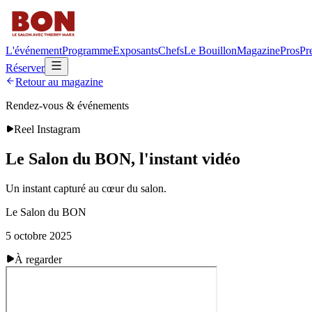
L'événement
Programme
Exposants
Chefs
Le Bouillon
Magazine
Pros
Pr
Réserver
Retour au magazine
Rendez-vous & événements
Reel Instagram
Le Salon du BON, l'instant vidéo
Un instant capturé au cœur du salon.
Le Salon du BON
5 octobre 2025
À regarder