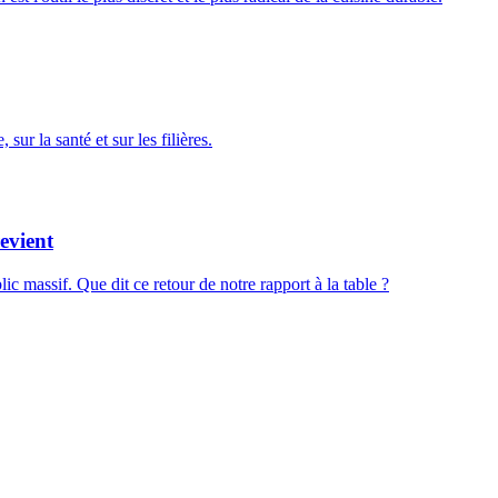
ur la santé et sur les filières.
evient
ic massif. Que dit ce retour de notre rapport à la table ?