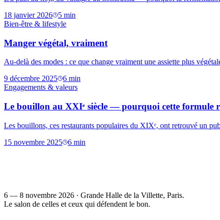
18 janvier 2026
5
min
Bien-être & lifestyle
Manger végétal, vraiment
Au-delà des modes : ce que change vraiment une assiette plus végétale, s
9 décembre 2025
6
min
Engagements & valeurs
Le bouillon au XXIᵉ siècle — pourquoi cette formule r
Les bouillons, ces restaurants populaires du XIXᵉ, ont retrouvé un publ
15 novembre 2025
6
min
6 — 8 novembre 2026
·
Grande Halle de la Villette
, Paris.
Le salon de celles et ceux qui défendent le bon.