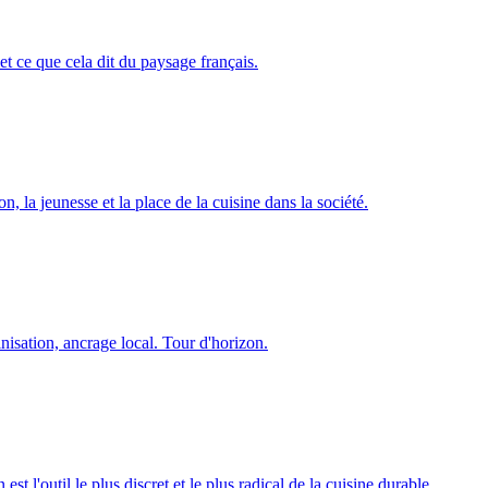
t ce que cela dit du paysage français.
, la jeunesse et la place de la cuisine dans la société.
inisation, ancrage local. Tour d'horizon.
 l'outil le plus discret et le plus radical de la cuisine durable.