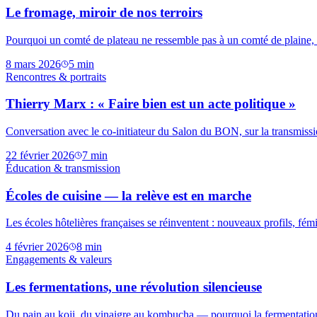
Le fromage, miroir de nos terroirs
Pourquoi un comté de plateau ne ressemble pas à un comté de plaine, e
8 mars 2026
5
min
Rencontres & portraits
Thierry Marx : « Faire bien est un acte politique »
Conversation avec le co-initiateur du Salon du BON, sur la transmission
22 février 2026
7
min
Éducation & transmission
Écoles de cuisine — la relève est en marche
Les écoles hôtelières françaises se réinventent : nouveaux profils, fém
4 février 2026
8
min
Engagements & valeurs
Les fermentations, une révolution silencieuse
Du pain au koji, du vinaigre au kombucha — pourquoi la fermentation est